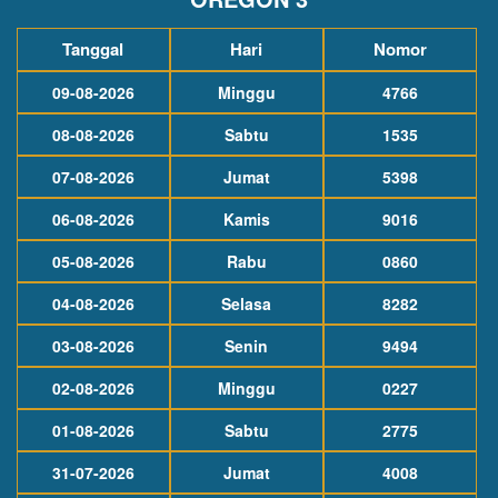
Tanggal
Hari
Nomor
09-08-2026
Minggu
4766
08-08-2026
Sabtu
1535
07-08-2026
Jumat
5398
06-08-2026
Kamis
9016
05-08-2026
Rabu
0860
04-08-2026
Selasa
8282
03-08-2026
Senin
9494
02-08-2026
Minggu
0227
01-08-2026
Sabtu
2775
31-07-2026
Jumat
4008