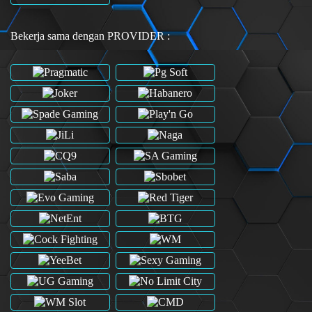
Bekerja sama dengan PROVIDER :