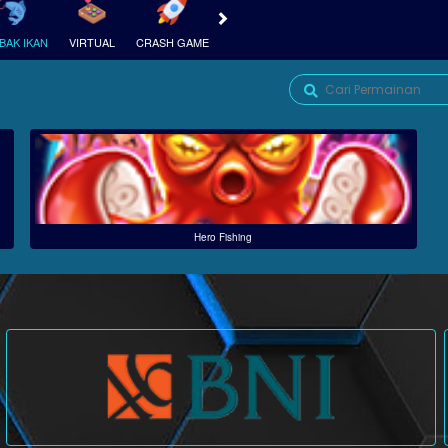
BAK IKAN
VIRTUAL
CRASH GAME
Hero Fishing